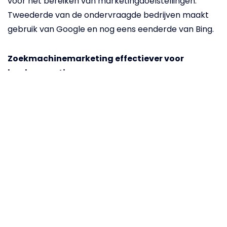
voor het bereiken van marketingdoelstellingen.
Tweederde van de ondervraagde bedrijven maakt
gebruik van Google en nog eens eenderde van Bing.
Zoekmachinemarketing effectiever voor
leadgeneratie
Ook onderzoekbureau Ad-ology Research deed
recentelijk onderzoek en daaruit kwam naar voren
dat ruim 57% van de smb bedrijven social media in
zekere mate effectief beschouwd voor het generen
van leads. Uit het onderzoek van MerchantCircle
blijkt echter dat zoekmachinemarketing als een
effectiever middel wordt beschouwd dan social
media (40,2% vindt zoekmachinemarketing
effectiever, 36,7% social media).