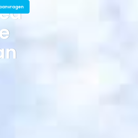
ted
 aanvragen
re
an